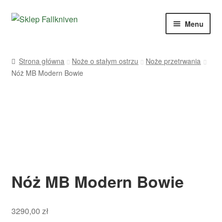
Przejdź
Przejdź
Menu
do
do
nawigacji
treści
Sklep
Strona główna
Noże o stałym ostrzu
Noże przetrwania
Nóż MB Modern Bowie
Blog
Moje konto
Koszyk
Tabela modeli
Nóż MB Modern Bowie
Kontakt
3290,00
zł